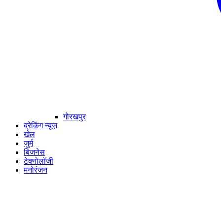
गोरखपुर
ब्रेकिंग न्यूज़
खेल
जुर्म
बिजनेस
टेक्नोलॉजी
मनोरंजन