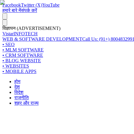
Facebook
Twitter (X)
YouTube
हमारे बारे में
संपर्क करें
विज्ञापन (ADVERTISEMENT)
Vistar
INFOTECH
WEB & SOFTWARE DEVELOPMENT
Call Us: (91+) 800483299
• SEO
• MLM SOFTWARE
• CRM SOFTWARE
• BLOG WEBSITE
• WEBSITES
• MOBILE APPS
होम
देश
विदेश
राजनीति
शहर और राज्य