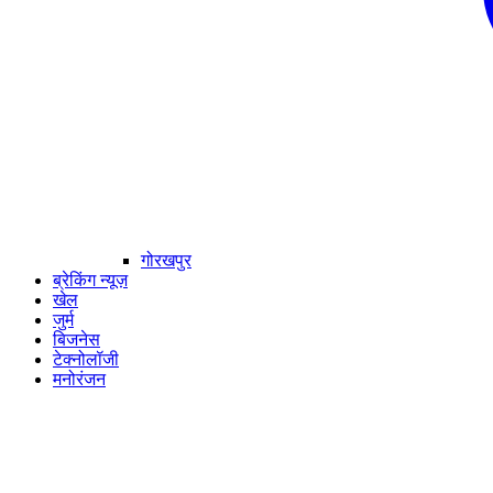
गोरखपुर
ब्रेकिंग न्यूज़
खेल
जुर्म
बिजनेस
टेक्नोलॉजी
मनोरंजन