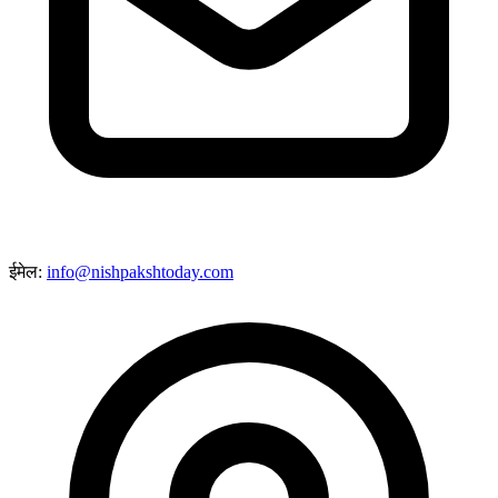
ईमेल:
info@nishpakshtoday.com