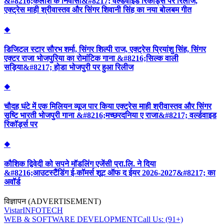
&#8216;कैलाश के निवासी&#8217; वर्ल्डवाइड रिकॉर्ड्स पर रिलीज,
एक्ट्रेस माही श्रीवास्तव और सिंगर शिवानी सिंह का नया बोलबम गीत
◆
डिजिटल स्टार सौरभ शर्मा, सिंगर शिल्पी राज, एक्ट्रेस प्रियांशु सिंह, सिंगर
एक्टर राजा भोजपुरिया का रोमांटिक गाना &#8216;सिल्क वाली
सड़िया&#8217; होडा भोजपुरी पर हुआ रिलीज
◆
चौदह घंटे में एक मिलियन व्यूज पार किया एक्ट्रेस माही श्रीवास्तव और सिंगर
सृष्टि भारती भोजपुरी गाना &#8216;मच्छरदनिया ए राजा&#8217; वर्ल्डवाइड
रिकॉर्ड्स पर
◆
कौशिक द्विवेदी को सपने मॉडलिंग एजेंसी प्रा.लि. ने दिया
&#8216;आउटस्टैंडिंग ई-कॉमर्स शूट ऑफ द ईयर 2026-2027&#8217; का
अवॉर्ड
विज्ञापन (ADVERTISEMENT)
Vistar
INFOTECH
WEB & SOFTWARE DEVELOPMENT
Call Us: (91+)