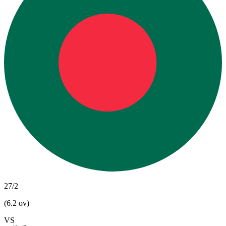
27/2
(6.2 ov)
VS