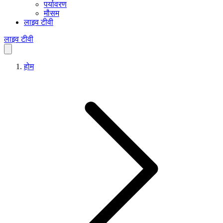
पर्यावरण
मौसम
लाइव टीवी
लाइव टीवी
होम