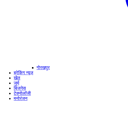
गोरखपुर
ब्रेकिंग न्यूज़
खेल
जुर्म
बिजनेस
टेक्नोलॉजी
मनोरंजन