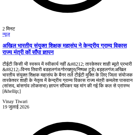
2
मिनट
न्यूज़
अखिल भारतीय संयुक्त शिक्षक महासंघ ने केन्द्रीय ग्राम्य विकास
राज्य मंत्री कों सौंपा ज्ञापन
टीईटी किसी भी स्वरूप में स्वीकार्य नहीं &#8212; तारकेश्वर शाही ब्यूरो प्रभारी
&#8212;-विनय तिवारी बडहलगंज/गोरखपुर(निष्पक्ष टुडे) बड़हलगंज:अखिल
भारतीय संयुक्त शिक्षक महासंघ के बैनर तले टीईटी मुक्ति के लिए जिला संयोजक
तारकेश्वर शाही के नेतृत्व में केन्द्रीय ग्राम्य विकास राज्य मंत्री कमलेश पासवान
(सांसद, बांसगांव लोकसभा) ज्ञापन सौंपकर यह मांग की गई कि कल से प्रारम्भ
[&hellip;]
Vinay Tiwari
19 जुलाई 2026