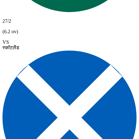
27/2
(6.2 ov)
VS
स्कॉटलैंड