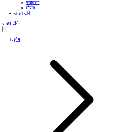
पर्यावरण
मौसम
लाइव टीवी
लाइव टीवी
होम