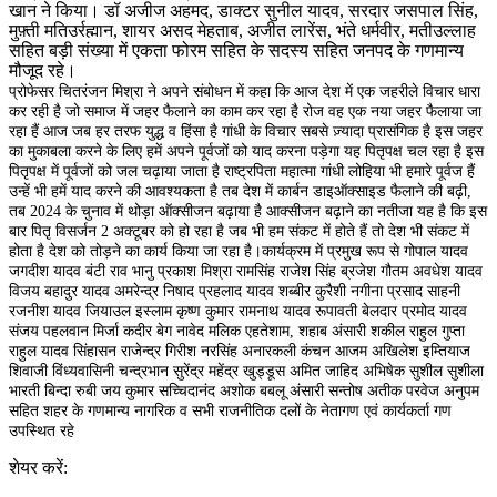
खान ने किया। डॉ अजीज अहमद, डाक्टर सुनील यादव, सरदार जसपाल सिंह,
मुफ़्ती मतिउर्रह्मान, शायर असद मेहताब, अजीत लारेंस, भंते धर्मवीर, मतीउल्लाह
सहित बड़ी संख्या में एकता फोरम सहित के सदस्य सहित जनपद के गणमान्य
मौजूद रहे।
प्रोफेसर चितरंजन मिश्रा ने अपने संबोधन में कहा कि आज देश में एक जहरीले विचार धारा
कर रही है जो समाज में जहर फैलाने का काम कर रहा है रोज वह एक नया जहर फैलाया जा
रहा हैं आज जब हर तरफ युद्ध व हिंसा है गांधी के विचार सबसे ज़्यादा प्रासंगिक है इस जहर
का मुकाबला करने के लिए हमें अपने पूर्वजों को याद करना पड़ेगा यह पितृपक्ष चल रहा है इस
पितृपक्ष में पूर्वजों को जल चढ़ाया जाता है राष्ट्रपिता महात्मा गांधी लोहिया भी हमारे पूर्वज हैं
उन्हें भी हमें याद करने की आवश्यकता है तब देश में कार्बन डाइऑक्साइड फैलाने की बढ़ी,
तब 2024 के चुनाव में थोड़ा ऑक्सीजन बढ़ाया है आक्सीजन बढ़ाने का नतीजा यह है कि इस
बार पितृ विसर्जन 2 अक्टूबर को हो रहा है जब भी हम संकट में होते हैं तो देश भी संकट में
होता है देश को तोड़ने का कार्य किया जा रहा है।कार्यक्रम में प्रमुख रूप से गोपाल यादव
जगदीश यादव बंटी राव भानु प्रकाश मिश्रा रामसिंह राजेश सिंह ब्रजेश गौतम अवधेश यादव
विजय बहादुर यादव अमरेन्द्र निषाद प्रहलाद यादव शब्बीर कुरैशी नगीना प्रसाद साहनी
रजनीश यादव जियाउल इस्लाम कृष्ण कुमार रामनाथ यादव रूपावती बेलदार प्रमोद यादव
संजय पहलवान मिर्जा कदीर बेग नावेद मलिक एहतेशाम, शहाब अंसारी शकील राहुल गुप्ता
राहुल यादव सिंहासन राजेन्द्र गिरीश नरसिंह अनारकली कंचन आजम अखिलेश इम्तियाज
शिवाजी विंध्यवासिनी चन्द्रभान सुरेंद्र महेंद्र खुड्डूस अमित जाहिद अभिषेक सुशील सुशीला
भारती बिन्दा रुबी जय कुमार सच्चिदानंद अशोक बबलू अंसारी सन्तोष अतीक परवेज अनुपम
सहित शहर के गणमान्य नागरिक व सभी राजनीतिक दलों के नेतागण एवं कार्यकर्ता गण
उपस्थित रहे
शेयर करें: