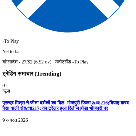
-To Play
Yet to bat
बांग्लादेश -
27
/$
2
(
6
.$
2
ov)
|
स्कॉटलैंड -To Play
ट्रेंडिंग समाचार (Trending)
01
न्यूज़
प्रत्यूष मिश्रा ने जीता दर्शकों का दिल, भोजपुरी फिल्म &#8216;बियाह करब
पैसा वाली से&#8217; का ट्रेलर हुआ रिलीज होडा भोजपुरी पर
9 अगस्त 2026