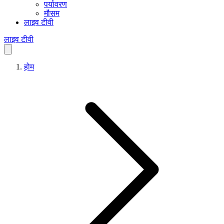
पर्यावरण
मौसम
लाइव टीवी
लाइव टीवी
होम