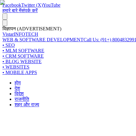
Facebook
Twitter (X)
YouTube
हमारे बारे में
संपर्क करें
विज्ञापन (ADVERTISEMENT)
Vistar
INFOTECH
WEB & SOFTWARE DEVELOPMENT
Call Us: (91+) 800483299
• SEO
• MLM SOFTWARE
• CRM SOFTWARE
• BLOG WEBSITE
• WEBSITES
• MOBILE APPS
होम
देश
विदेश
राजनीति
शहर और राज्य