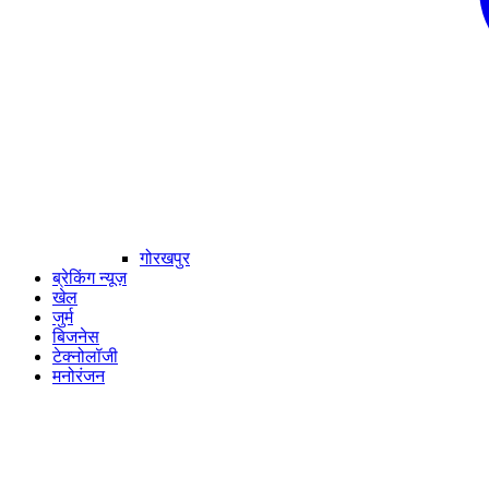
गोरखपुर
ब्रेकिंग न्यूज़
खेल
जुर्म
बिजनेस
टेक्नोलॉजी
मनोरंजन