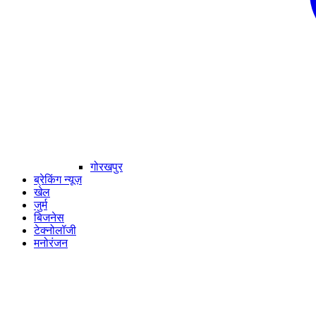
गोरखपुर
ब्रेकिंग न्यूज़
खेल
जुर्म
बिजनेस
टेक्नोलॉजी
मनोरंजन