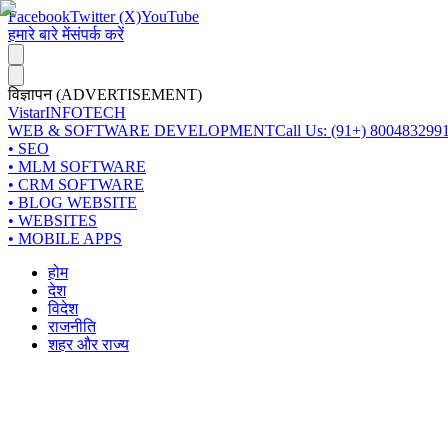
Facebook
Twitter (X)
YouTube
हमारे बारे में
संपर्क करें
विज्ञापन (ADVERTISEMENT)
Vistar
INFOTECH
WEB & SOFTWARE DEVELOPMENT
Call Us: (91+) 800483299
• SEO
• MLM SOFTWARE
• CRM SOFTWARE
• BLOG WEBSITE
• WEBSITES
• MOBILE APPS
होम
देश
विदेश
राजनीति
शहर और राज्य