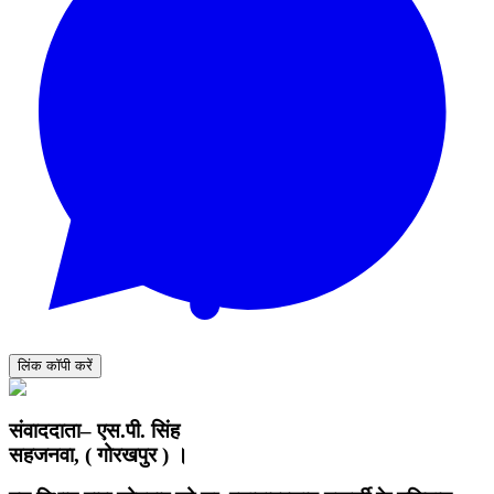
लिंक कॉपी करें
संवाददाता– एस.पी. सिंह
सहजनवा, ( गोरखपुर ) ।