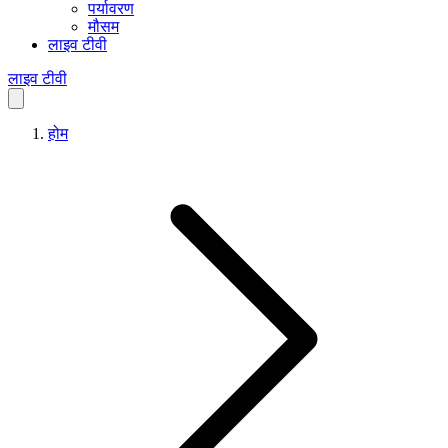
पर्यावरण
मौसम
लाइव टीवी
लाइव टीवी
होम