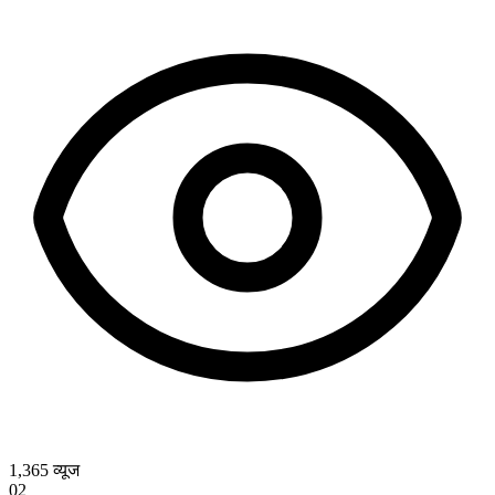
1,365
व्यूज
02