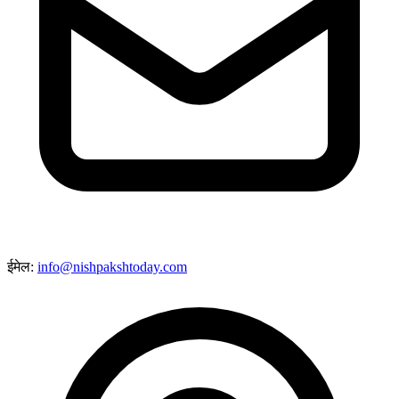
ईमेल:
info@nishpakshtoday.com