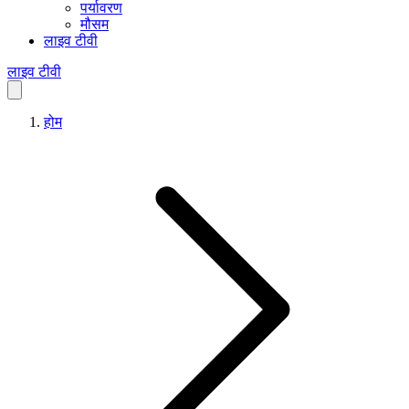
पर्यावरण
मौसम
लाइव टीवी
लाइव टीवी
होम