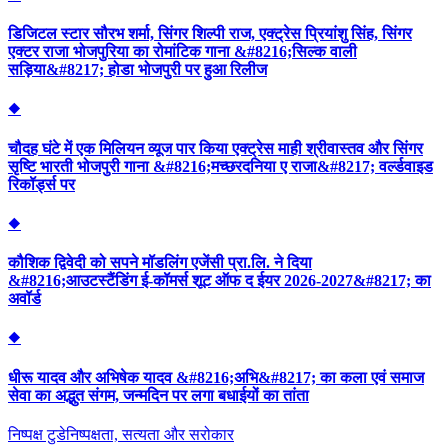
डिजिटल स्टार सौरभ शर्मा, सिंगर शिल्पी राज, एक्ट्रेस प्रियांशु सिंह, सिंगर
एक्टर राजा भोजपुरिया का रोमांटिक गाना &#8216;सिल्क वाली
सड़िया&#8217; होडा भोजपुरी पर हुआ रिलीज
◆
चौदह घंटे में एक मिलियन व्यूज पार किया एक्ट्रेस माही श्रीवास्तव और सिंगर
सृष्टि भारती भोजपुरी गाना &#8216;मच्छरदनिया ए राजा&#8217; वर्ल्डवाइड
रिकॉर्ड्स पर
◆
कौशिक द्विवेदी को सपने मॉडलिंग एजेंसी प्रा.लि. ने दिया
&#8216;आउटस्टैंडिंग ई-कॉमर्स शूट ऑफ द ईयर 2026-2027&#8217; का
अवॉर्ड
◆
धीरू यादव और अभिषेक यादव &#8216;अभि&#8217; का कला एवं समाज
सेवा का अद्भुत संगम, जन्मदिन पर लगा बधाईयों का तांता
निष्पक्ष टुडे
निष्पक्षता, सत्यता और सरोकार