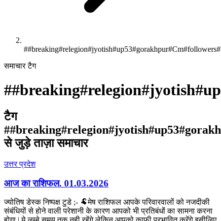
##breaking#relegion#jyotish#up53#gorakhpur#Cm#followers#h
समाचार टैग
#
#breaking#relegion#jyotish#u
टैग
#
#breaking#relegion#jyotish#up53#gorak
से जुड़े ताज़ा समाचार
उत्तर प्रदेश
आज का राशिफल. 01.03.2026
ज्योतिष डेस्क निष्पक्ष टुडे ;- 🐏मेष राशिफल आपके परिवारवालों को नजदीकी
संबंधियों से होने वाली परेशानी के कारण आपको भी प्रतिबंधों का सामना करना
होगा ǀ ये लम्बे समय तक नही रहेंगे लेकिन आपको काफी प्रभावित करेंगे,इसीलिए