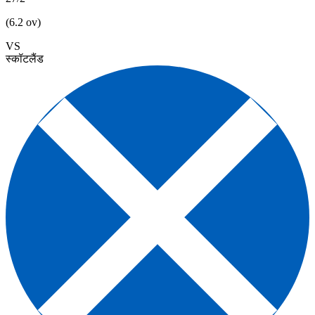
(6.2 ov)
VS
स्कॉटलैंड