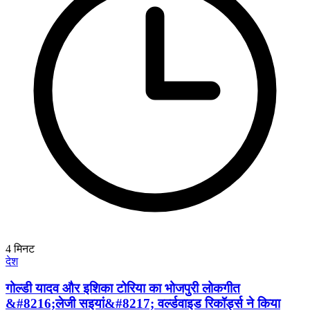
4
मिनट
देश
गोल्डी यादव और इशिका टोरिया का भोजपुरी लोकगीत
&#8216;लेजी सइयां&#8217; वर्ल्डवाइड रिकॉर्ड्स ने किया