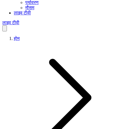
पर्यावरण
मौसम
लाइव टीवी
लाइव टीवी
होम