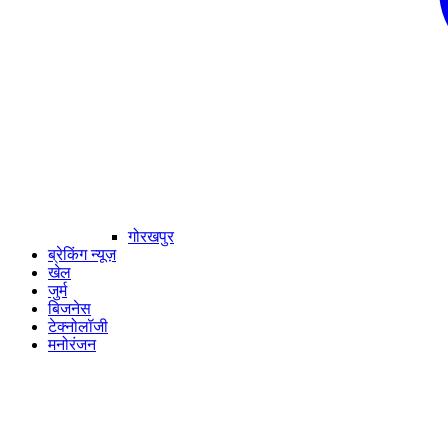
गोरखपुर
ब्रेकिंग न्यूज़
खेल
जुर्म
बिजनेस
टेक्नोलॉजी
मनोरंजन