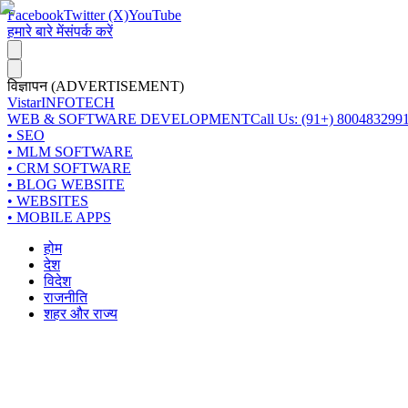
Facebook
Twitter (X)
YouTube
हमारे बारे में
संपर्क करें
विज्ञापन (ADVERTISEMENT)
Vistar
INFOTECH
WEB & SOFTWARE DEVELOPMENT
Call Us: (91+) 800483299
• SEO
• MLM SOFTWARE
• CRM SOFTWARE
• BLOG WEBSITE
• WEBSITES
• MOBILE APPS
होम
देश
विदेश
राजनीति
शहर और राज्य