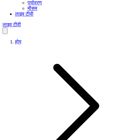
पर्यावरण
मौसम
लाइव टीवी
लाइव टीवी
होम