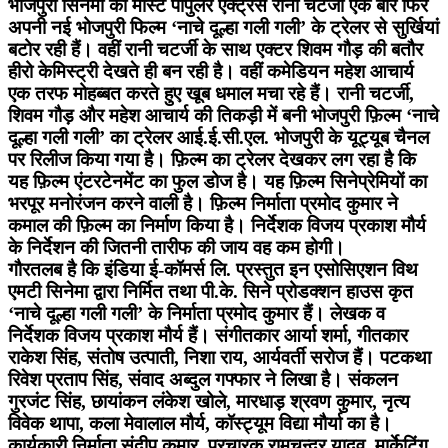
भोजपुरी सिनेमा की मोस्ट पॉपुलर एक्ट्रेस रानी चटर्जी एक बार फिर
अपनी नई भोजपुरी फिल्म ‘नाचे दूल्हा गली गली’ के ट्रेलर से सुर्खियां
बटोर रही हैं। वहीं रानी चटर्जी के साथ एक्टर शिवम गौड़ की बतौर
हीरो केमिस्ट्री देखते ही बन रही है। वहीं कमेडियन महेश आचार्य
एक तरफ मोहब्बत करते हुए खूब धमाल मचा रहे हैं। रानी चटर्जी,
शिवम गौड़ और महेश आचार्य की तिकड़ी में बनी भोजपुरी फ़िल्म ‘नाचे
दूल्हा गली गली’ का ट्रेलर आई.ई.सी.एल. भोजपुरी के यूट्यूब चैनल
पर रिलीज किया गया है। फ़िल्म का ट्रेलर देखकर लग रहा है कि
यह फ़िल्म एंटरटेनमेंट का फुल डोज है। यह फ़िल्म सिनेप्रेमियों का
भरपूर मनोरंजन करने वाली है। फ़िल्म निर्माता प्रमोद कुमार ने
कमाल की फ़िल्म का निर्माण किया है। निर्देशक विजय प्रकाश मौर्य
के निर्देशन की जितनी तारीफ की जाय वह कम होगी।
गौरतलब है कि इंडिया ई-कॉमर्स लि. प्रस्तुत इन एसोसिएशन विथ
एमटी सिनेमा द्वारा निर्मित तथा पी.के. सिने प्रोडक्शन हाउस कृत
‘नाचे दूल्हा गली गली’ के निर्माता प्रमोद कुमार हैं। लेखक व
निर्देशक विजय प्रकाश मौर्य हैं। संगीतकार आर्या शर्मा, गीतकार
राकेश सिंह, संतोष उत्पाती, निशा राय, आर्यवर्ती सरोज हैं। पटकथा
रिवेश प्रताप सिंह, संवाद अब्दुल गफ्फार ने लिखा है। संकलन
गुरजंट सिंह, छायांकन लंकेश खोले, मारधाड़ श्रवण कुमार, नृत्य
विवेक थापा, कला मेवालाल मौर्य, कॉस्ट्यूम विद्या मौर्या का है।
कार्यकारी निर्माता संदीप कुमार, प्रचारक रामचन्द्र यादव, मार्केटिंग