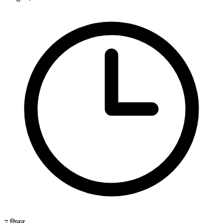
7
मिनट