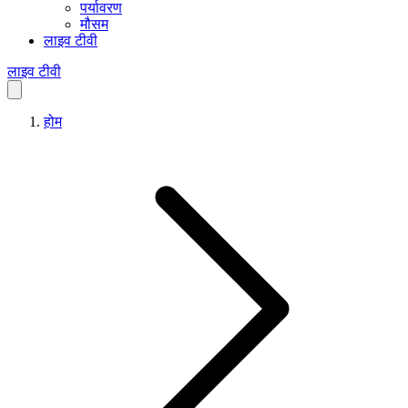
पर्यावरण
मौसम
लाइव टीवी
लाइव टीवी
होम