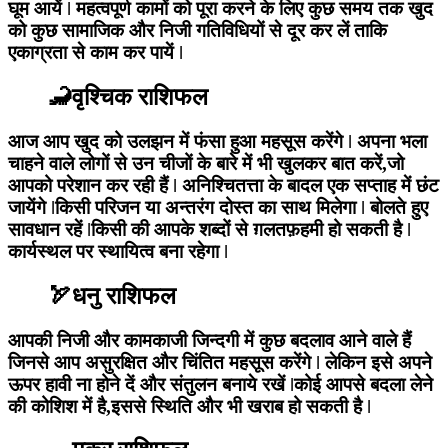
घूम आयें ǀ महत्वपूर्ण कामों को पूरा करने के लिए कुछ समय तक खुद
को कुछ सामाजिक और निजी गतिविधियों से दूर कर लें ताकि
एकाग्रता से काम कर पायें ǀ
🦂वृश्चिक राशिफल
आज आप खुद को उलझन में फंसा हुआ महसूस करेंगे ǀ अपना भला
चाहने वाले लोगों से उन चीजों के बारे में भी खुलकर बात करें,जो
आपको परेशान कर रही हैं ǀ अनिश्चितत्ता के बादल एक सप्ताह में छंट
जायेंगे ǀकिसी परिजन या अन्तरंग दोस्त का साथ मिलेगा ǀ बोलते हुए
सावधान रहें ǀकिसी की आपके शब्दों से ग़लतफ़हमी हो सकती है ǀ
कार्यस्थल पर स्थायित्व बना रहेगा ǀ
🏹धनु राशिफल
आपकी निजी और कामकाजी जिन्दगी में कुछ बदलाव आने वाले हैं
जिनसे आप असुरक्षित और चिंतित महसूस करेंगे ǀ लेकिन इसे अपने
ऊपर हावी ना होने दें और संतुलन बनाये रखें ǀकोई आपसे बदला लेने
की कोशिश में है,इससे स्थिति और भी खराब हो सकती है ǀ