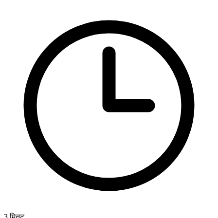
3
मिनट