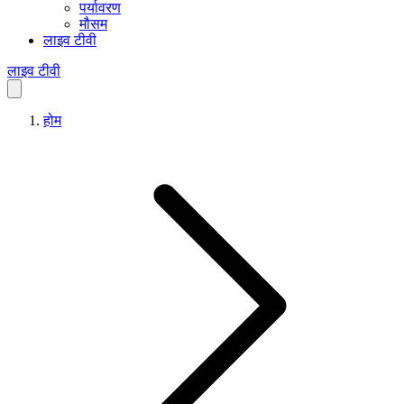
पर्यावरण
मौसम
लाइव टीवी
लाइव टीवी
होम