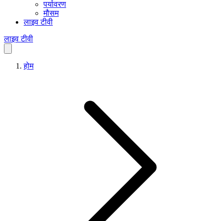
पर्यावरण
मौसम
लाइव टीवी
लाइव टीवी
होम