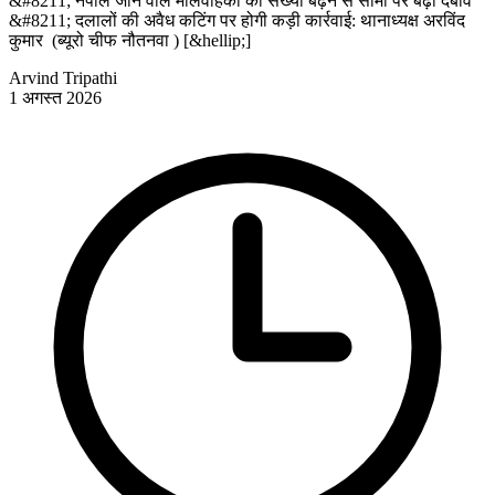
&#8211; नेपाल जाने वाले मालवाहकों की संख्या बढ़ने से सीमा पर बढ़ा दबाव
&#8211; दलालों की अवैध कटिंग पर होगी कड़ी कार्रवाई: थानाध्यक्ष अरविंद
कुमार (ब्यूरो चीफ नौतनवा ) [&hellip;]
Arvind Tripathi
1 अगस्त 2026