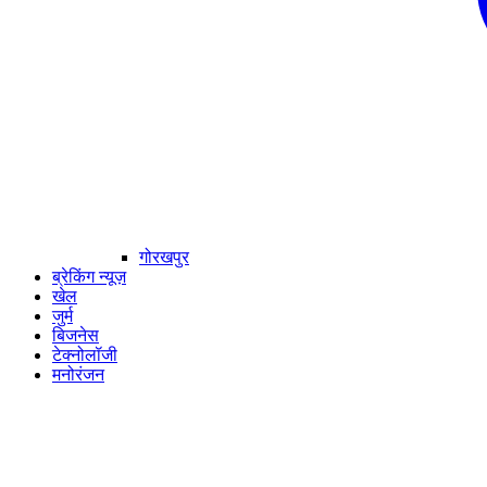
गोरखपुर
ब्रेकिंग न्यूज़
खेल
जुर्म
बिजनेस
टेक्नोलॉजी
मनोरंजन