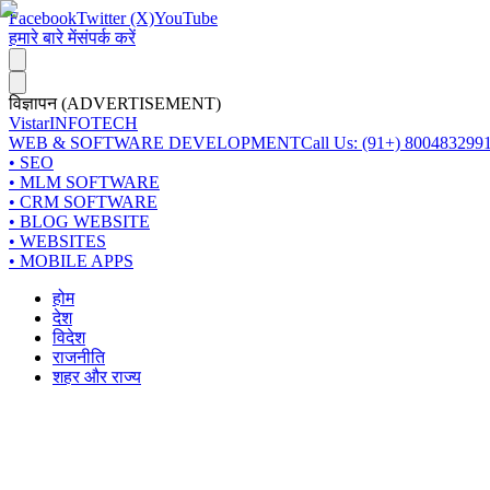
Facebook
Twitter (X)
YouTube
हमारे बारे में
संपर्क करें
विज्ञापन (ADVERTISEMENT)
Vistar
INFOTECH
WEB & SOFTWARE DEVELOPMENT
Call Us: (91+) 800483299
• SEO
• MLM SOFTWARE
• CRM SOFTWARE
• BLOG WEBSITE
• WEBSITES
• MOBILE APPS
होम
देश
विदेश
राजनीति
शहर और राज्य