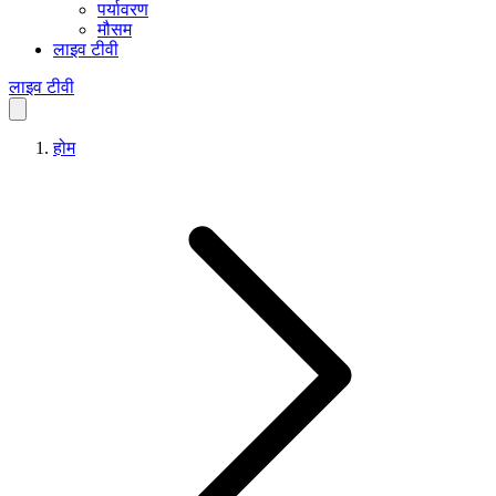
पर्यावरण
मौसम
लाइव टीवी
लाइव टीवी
होम