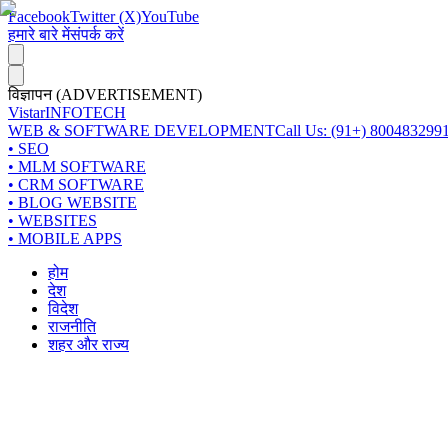
Facebook
Twitter (X)
YouTube
हमारे बारे में
संपर्क करें
विज्ञापन (ADVERTISEMENT)
Vistar
INFOTECH
WEB & SOFTWARE DEVELOPMENT
Call Us: (91+) 800483299
• SEO
• MLM SOFTWARE
• CRM SOFTWARE
• BLOG WEBSITE
• WEBSITES
• MOBILE APPS
होम
देश
विदेश
राजनीति
शहर और राज्य