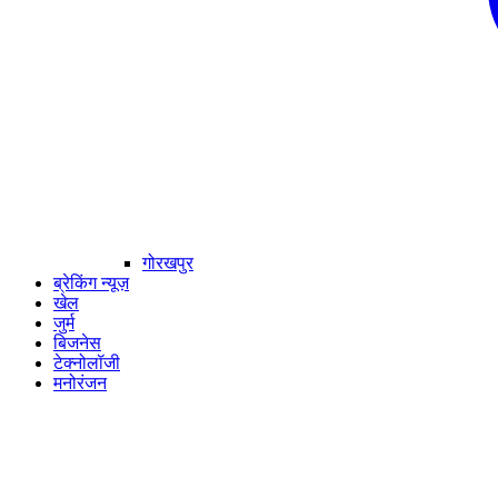
गोरखपुर
ब्रेकिंग न्यूज़
खेल
जुर्म
बिजनेस
टेक्नोलॉजी
मनोरंजन