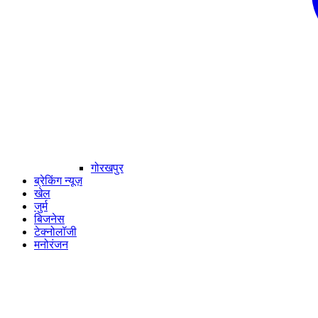
गोरखपुर
ब्रेकिंग न्यूज़
खेल
जुर्म
बिजनेस
टेक्नोलॉजी
मनोरंजन