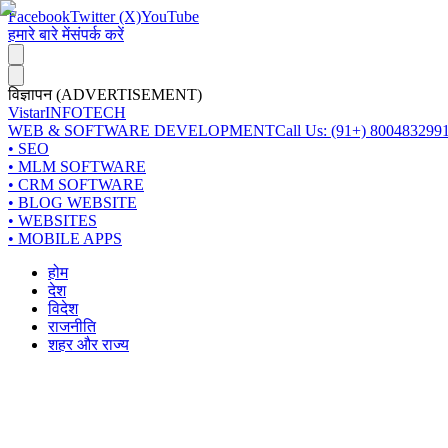
Facebook
Twitter (X)
YouTube
हमारे बारे में
संपर्क करें
विज्ञापन (ADVERTISEMENT)
Vistar
INFOTECH
WEB & SOFTWARE DEVELOPMENT
Call Us: (91+) 800483299
• SEO
• MLM SOFTWARE
• CRM SOFTWARE
• BLOG WEBSITE
• WEBSITES
• MOBILE APPS
होम
देश
विदेश
राजनीति
शहर और राज्य