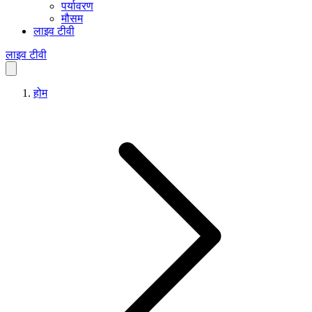
पर्यावरण
मौसम
लाइव टीवी
लाइव टीवी
होम