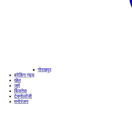
गोरखपुर
ब्रेकिंग न्यूज़
खेल
जुर्म
बिजनेस
टेक्नोलॉजी
मनोरंजन