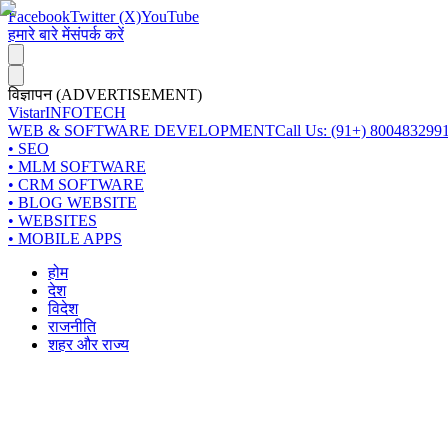
Facebook
Twitter (X)
YouTube
हमारे बारे में
संपर्क करें
विज्ञापन (ADVERTISEMENT)
Vistar
INFOTECH
WEB & SOFTWARE DEVELOPMENT
Call Us: (91+) 800483299
• SEO
• MLM SOFTWARE
• CRM SOFTWARE
• BLOG WEBSITE
• WEBSITES
• MOBILE APPS
होम
देश
विदेश
राजनीति
शहर और राज्य