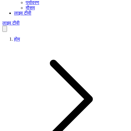
पर्यावरण
मौसम
लाइव टीवी
लाइव टीवी
होम