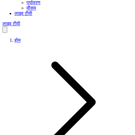
पर्यावरण
मौसम
लाइव टीवी
लाइव टीवी
होम