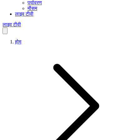
पर्यावरण
मौसम
लाइव टीवी
लाइव टीवी
होम