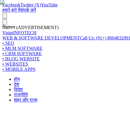
Facebook
Twitter (X)
YouTube
हमारे बारे में
संपर्क करें
विज्ञापन (ADVERTISEMENT)
Vistar
INFOTECH
WEB & SOFTWARE DEVELOPMENT
Call Us: (91+) 800483299
• SEO
• MLM SOFTWARE
• CRM SOFTWARE
• BLOG WEBSITE
• WEBSITES
• MOBILE APPS
होम
देश
विदेश
राजनीति
शहर और राज्य