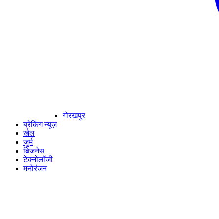
गोरखपुर
ब्रेकिंग न्यूज़
खेल
जुर्म
बिजनेस
टेक्नोलॉजी
मनोरंजन