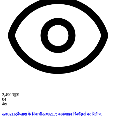
2,490
व्यूज
04
देश
&#8216;कैलाश के निवासी&#8217; वर्ल्डवाइड रिकॉर्ड्स पर रिलीज,