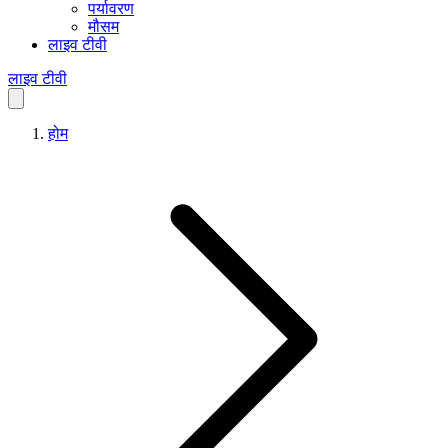
पर्यावरण
मौसम
लाइव टीवी
लाइव टीवी
होम