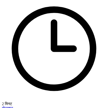
2
मिनट