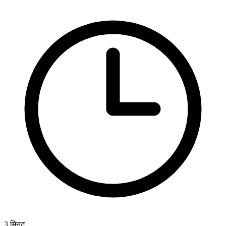
3
मिनट