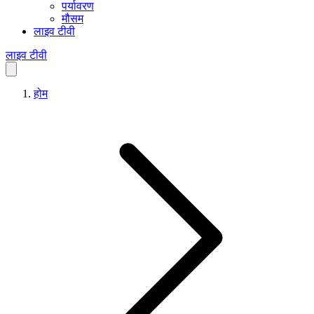
पर्यावरण
मौसम
लाइव टीवी
लाइव टीवी
होम