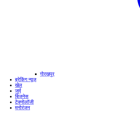
गोरखपुर
ब्रेकिंग न्यूज़
खेल
जुर्म
बिजनेस
टेक्नोलॉजी
मनोरंजन