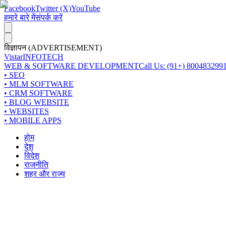
Facebook
Twitter (X)
YouTube
हमारे बारे में
संपर्क करें
विज्ञापन (ADVERTISEMENT)
Vistar
INFOTECH
WEB & SOFTWARE DEVELOPMENT
Call Us: (91+) 800483299
• SEO
• MLM SOFTWARE
• CRM SOFTWARE
• BLOG WEBSITE
• WEBSITES
• MOBILE APPS
होम
देश
विदेश
राजनीति
शहर और राज्य