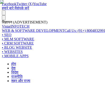
Facebook
Twitter (X)
YouTube
हमारे बारे में
संपर्क करें
विज्ञापन (ADVERTISEMENT)
Vistar
INFOTECH
WEB & SOFTWARE DEVELOPMENT
Call Us: (91+) 800483299
• SEO
• MLM SOFTWARE
• CRM SOFTWARE
• BLOG WEBSITE
• WEBSITES
• MOBILE APPS
होम
देश
विदेश
राजनीति
शहर और राज्य