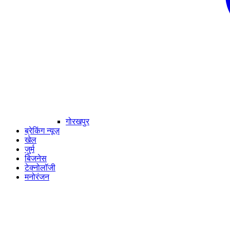
गोरखपुर
ब्रेकिंग न्यूज़
खेल
जुर्म
बिजनेस
टेक्नोलॉजी
मनोरंजन