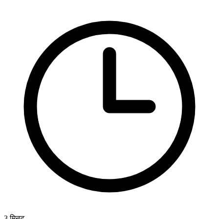
3
मिनट