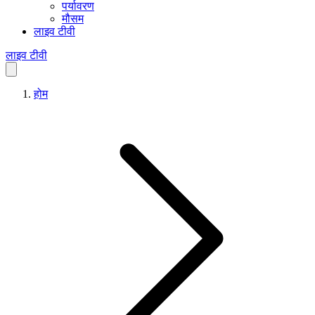
पर्यावरण
मौसम
लाइव टीवी
लाइव टीवी
होम