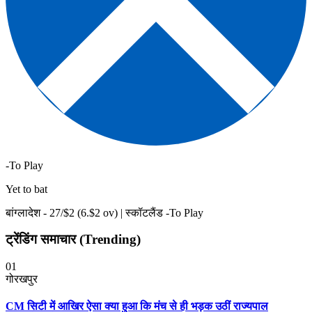
-To Play
Yet to bat
बांग्लादेश -
27
/$
2
(
6
.$
2
ov)
|
स्कॉटलैंड -To Play
ट्रेंडिंग समाचार (Trending)
01
गोरखपुर
CM सिटी में आखिर ऐसा क्या हुआ कि मंच से ही भड़क उठीं राज्यपाल