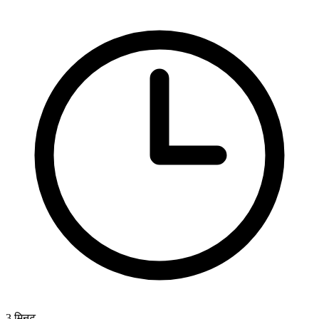
3
मिनट