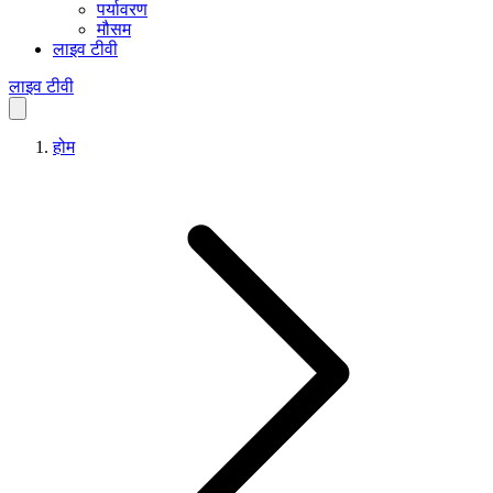
पर्यावरण
मौसम
लाइव टीवी
लाइव टीवी
होम