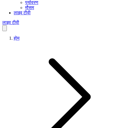
पर्यावरण
मौसम
लाइव टीवी
लाइव टीवी
होम