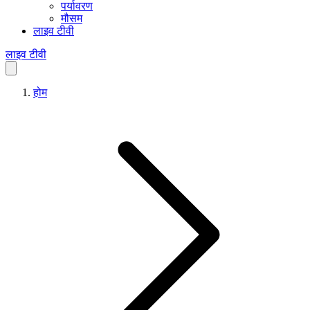
पर्यावरण
मौसम
लाइव टीवी
लाइव टीवी
होम