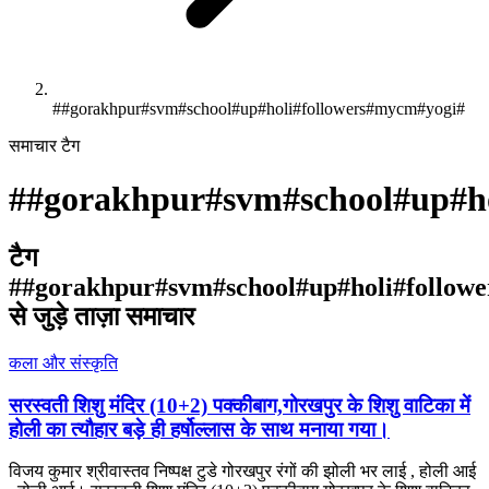
##gorakhpur#svm#school#up#holi#followers#mycm#yogi#
समाचार टैग
#
#gorakhpur#svm#school#up#ho
टैग
#
#gorakhpur#svm#school#up#holi#follow
से जुड़े ताज़ा समाचार
कला और संस्कृति
सरस्वती शिशु मंदिर (10+2) पक्कीबाग,गोरखपुर के शिशु वाटिका में
होली का त्यौहार बड़े ही हर्षोल्लास के साथ मनाया गया।
विजय कुमार श्रीवास्तव निष्पक्ष टुडे गोरखपुर रंगों की झोली भर लाई , होली आई