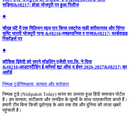
सड़िया&#8217; होडा भोजपुरी पर हुआ रिलीज
◆
चौदह घंटे में एक मिलियन व्यूज पार किया एक्ट्रेस माही श्रीवास्तव और सिंगर
सृष्टि भारती भोजपुरी गाना &#8216;मच्छरदनिया ए राजा&#8217; वर्ल्डवाइड
रिकॉर्ड्स पर
◆
कौशिक द्विवेदी को सपने मॉडलिंग एजेंसी प्रा.लि. ने दिया
&#8216;आउटस्टैंडिंग ई-कॉमर्स शूट ऑफ द ईयर 2026-2027&#8217; का
अवॉर्ड
निष्पक्ष टुडे
निष्पक्षता, सत्यता और सरोकार
निष्पक्ष टुडे (Nishpaksh Today) भारत का उभरता हुआ हिंदी समाचार पोर्टल
है। हम सत्यता, सटीकता और जनहित के मूल्यों के साथ पत्रकारिता करते हैं।
हमारी टीम बिना किसी पूर्वाग्रह के आप तक देश और दुनिया की ताज़ा ख़बरें
पहुंचाती है।