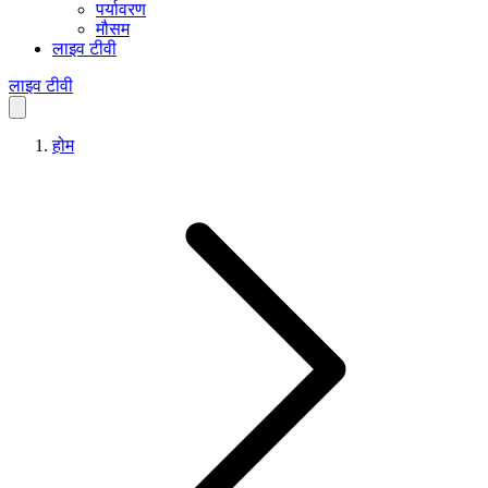
पर्यावरण
मौसम
लाइव टीवी
लाइव टीवी
होम