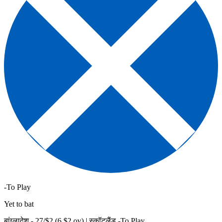
-To Play
Yet to bat
बांग्लादेश -
27
/$
2
(
6
.$
2
ov)
|
स्कॉटलैंड -To Play