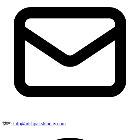
ईमेल:
info@nishpakshtoday.com