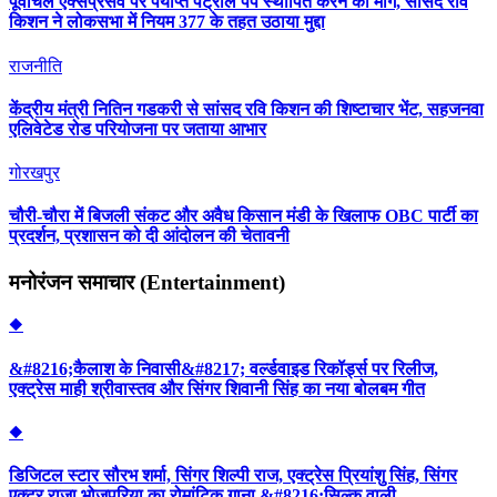
पूर्वांचल एक्सप्रेसवे पर पर्याप्त पेट्रोल पंप स्थापित करने की मांग, सांसद रवि
किशन ने लोकसभा में नियम 377 के तहत उठाया मुद्दा
राजनीति
केंद्रीय मंत्री नितिन गडकरी से सांसद रवि किशन की शिष्टाचार भेंट, सहजनवा
एलिवेटेड रोड परियोजना पर जताया आभार
गोरखपुर
चौरी-चौरा में बिजली संकट और अवैध किसान मंडी के खिलाफ OBC पार्टी का
प्रदर्शन, प्रशासन को दी आंदोलन की चेतावनी
मनोरंजन समाचार (Entertainment)
◆
&#8216;कैलाश के निवासी&#8217; वर्ल्डवाइड रिकॉर्ड्स पर रिलीज,
एक्ट्रेस माही श्रीवास्तव और सिंगर शिवानी सिंह का नया बोलबम गीत
◆
डिजिटल स्टार सौरभ शर्मा, सिंगर शिल्पी राज, एक्ट्रेस प्रियांशु सिंह, सिंगर
एक्टर राजा भोजपुरिया का रोमांटिक गाना &#8216;सिल्क वाली