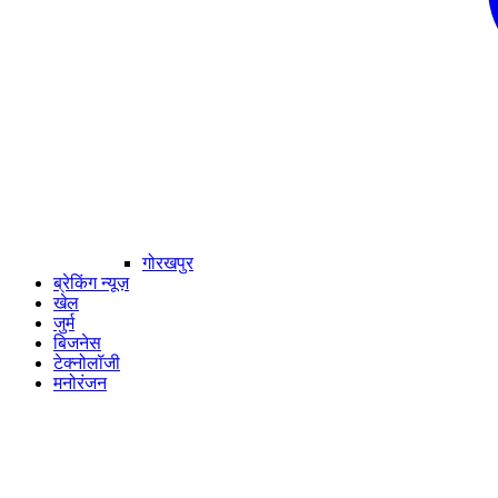
गोरखपुर
ब्रेकिंग न्यूज़
खेल
जुर्म
बिजनेस
टेक्नोलॉजी
मनोरंजन