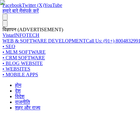
Facebook
Twitter (X)
YouTube
हमारे बारे में
संपर्क करें
विज्ञापन (ADVERTISEMENT)
Vistar
INFOTECH
WEB & SOFTWARE DEVELOPMENT
Call Us: (91+) 800483299
• SEO
• MLM SOFTWARE
• CRM SOFTWARE
• BLOG WEBSITE
• WEBSITES
• MOBILE APPS
होम
देश
विदेश
राजनीति
शहर और राज्य