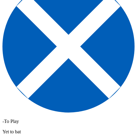
-To Play
Yet to bat