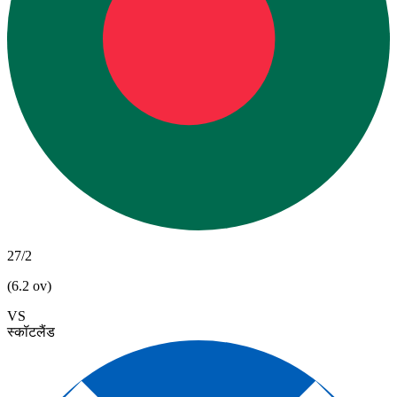
27/2
(6.2 ov)
VS
स्कॉटलैंड