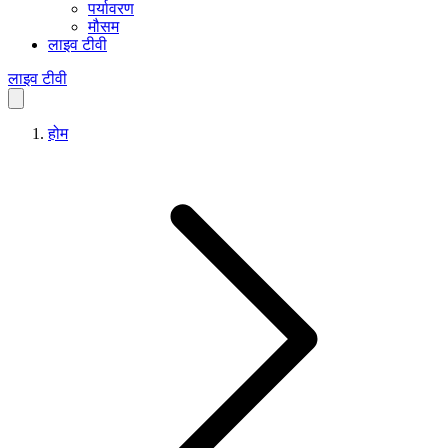
पर्यावरण
मौसम
लाइव टीवी
लाइव टीवी
होम