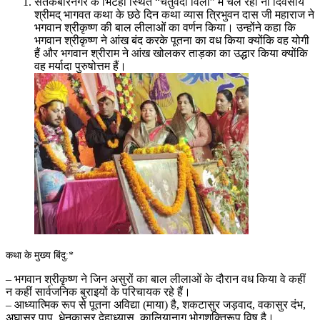
संतकबीरनगर के भिटहा स्थित “चतुर्वेदी विला” में चल रही नौ दिवसीय
श्रीमद् भागवत कथा के छठे दिन कथा व्यास त्रिभुवन दास जी महाराज ने
भगवान श्रीकृष्ण की बाल लीलाओं का वर्णन किया। उन्होंने कहा कि
भगवान श्रीकृष्ण ने आंख बंद करके पूतना का वध किया क्योंकि वह योगी
हैं और भगवान श्रीराम ने आंख खोलकर ताड़का का उद्धार किया क्योंकि
वह मर्यादा पुरुषोत्तम हैं।
कथा के मुख्य बिंदु:*
– भगवान श्रीकृष्ण ने जिन असुरों का बाल लीलाओं के दौरान वध किया वे कहीं
न कहीं सार्वजनिक बुराइयों के परिचायक रहे हैं।
– आध्यात्मिक रूप से पूतना अविद्या (माया) है, शकटासुर जड़वाद, वकासुर दंभ,
अघासुर पाप, धेनुकासुर देहाध्यास, कालियानाग भोगशक्तिरूप विष है।