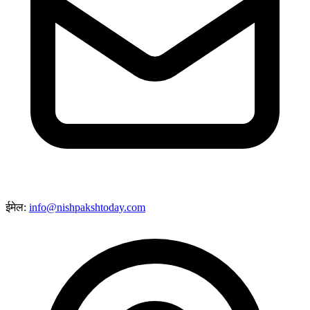
ईमेल:
info@nishpakshtoday.com