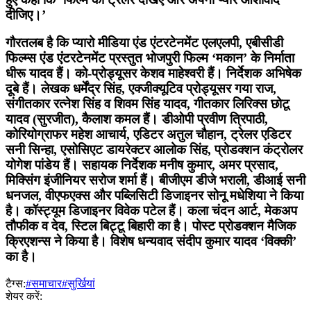
दीजिए।’
गौरतलब है कि प्यारो मीडिया एंड एंटरटेनमेंट एलएलपी, एबीसीडी
फिल्म्स एंड एंटरटेनमेंट प्रस्तुत भोजपुरी फिल्म ‘मकान’ के निर्माता
धीरू यादव हैं। को-प्रोड्यूसर केशव माहेश्वरी हैं। निर्देशक अभिषेक
दूबे हैं। लेखक धर्मेंद्र सिंह, एक्जीक्यूटिव प्रोड्यूसर गया राज,
संगीतकार रत्नेश सिंह व शिवम सिंह यादव, गीतकार लिरिक्स छोटू
यादव (सुरजीत), कैलाश कमल हैं। डीओपी प्रवीण त्रिपाठी,
कोरियोग्राफर महेश आचार्य, एडिटर अतुल चौहान, ट्रेलर एडिटर
सनी सिन्हा, एसोसिएट डायरेक्टर आलोक सिंह, प्रोडक्शन कंट्रोलर
योगेश पांडेय हैं। सहायक निर्देशक मनीष कुमार, अमर प्रसाद,
मिक्सिंग इंजीनियर सरोज शर्मा हैं। बीजीएम डीजे भराली, डीआई सनी
धनजल, वीएफएक्स और पब्लिसिटी डिजाइनर सोनू मधेशिया ने किया
है। कॉस्ट्यूम डिजाइनर विवेक पटेल हैं। कला चंदन आर्ट, मेकअप
तौफीक व देव, स्टिल बिट्टू बिहारी का है। पोस्ट प्रोडक्शन मैजिक
क्रिएशन्स ने किया है। विशेष धन्यवाद संदीप कुमार यादव ‘विक्की’
का है।
टैग्स:
#समाचार
#सुर्खियां
शेयर करें: