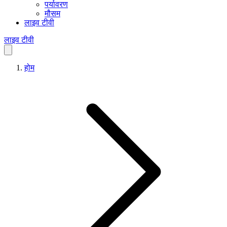
पर्यावरण
मौसम
लाइव टीवी
लाइव टीवी
होम