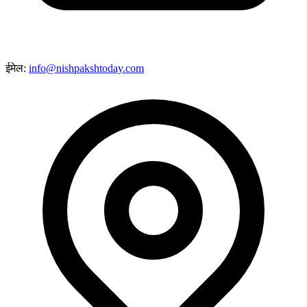
ईमेल:
info@nishpakshtoday.com