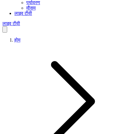
पर्यावरण
मौसम
लाइव टीवी
लाइव टीवी
होम