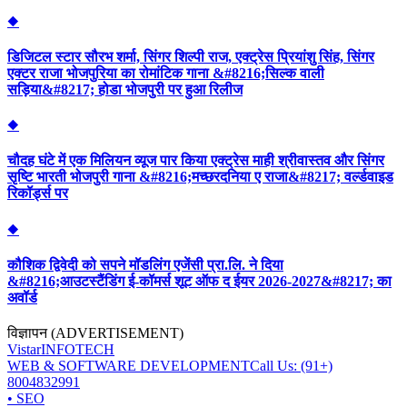
◆
डिजिटल स्टार सौरभ शर्मा, सिंगर शिल्पी राज, एक्ट्रेस प्रियांशु सिंह, सिंगर
एक्टर राजा भोजपुरिया का रोमांटिक गाना &#8216;सिल्क वाली
सड़िया&#8217; होडा भोजपुरी पर हुआ रिलीज
◆
चौदह घंटे में एक मिलियन व्यूज पार किया एक्ट्रेस माही श्रीवास्तव और सिंगर
सृष्टि भारती भोजपुरी गाना &#8216;मच्छरदनिया ए राजा&#8217; वर्ल्डवाइड
रिकॉर्ड्स पर
◆
कौशिक द्विवेदी को सपने मॉडलिंग एजेंसी प्रा.लि. ने दिया
&#8216;आउटस्टैंडिंग ई-कॉमर्स शूट ऑफ द ईयर 2026-2027&#8217; का
अवॉर्ड
विज्ञापन (ADVERTISEMENT)
Vistar
INFOTECH
WEB & SOFTWARE DEVELOPMENT
Call Us: (91+)
8004832991
• SEO