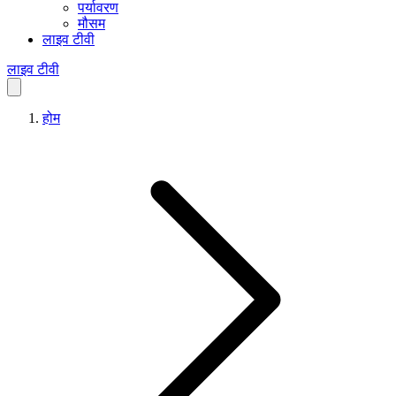
पर्यावरण
मौसम
लाइव टीवी
लाइव टीवी
होम