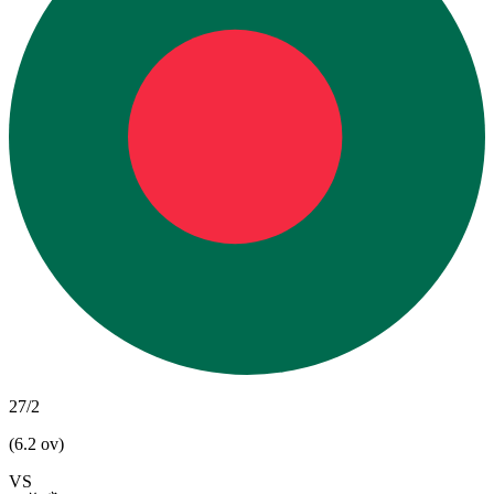
27/2
(6.2 ov)
VS