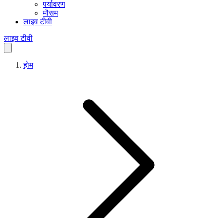
पर्यावरण
मौसम
लाइव टीवी
लाइव टीवी
होम