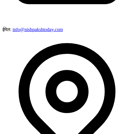
ईमेल:
info@nishpakshtoday.com