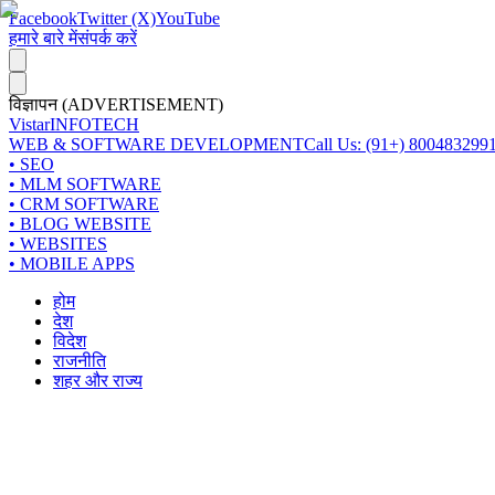
Facebook
Twitter (X)
YouTube
हमारे बारे में
संपर्क करें
विज्ञापन (ADVERTISEMENT)
Vistar
INFOTECH
WEB & SOFTWARE DEVELOPMENT
Call Us: (91+) 800483299
• SEO
• MLM SOFTWARE
• CRM SOFTWARE
• BLOG WEBSITE
• WEBSITES
• MOBILE APPS
होम
देश
विदेश
राजनीति
शहर और राज्य