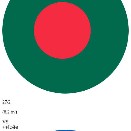
27/2
(6.2 ov)
VS
स्कॉटलैंड