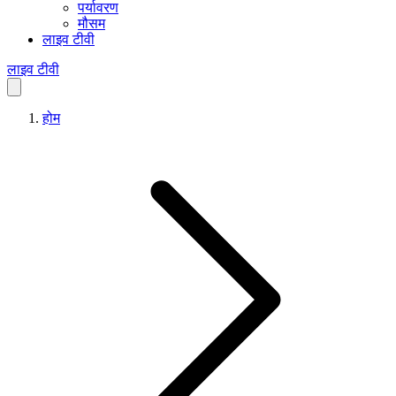
पर्यावरण
मौसम
लाइव टीवी
लाइव टीवी
होम