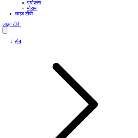
पर्यावरण
मौसम
लाइव टीवी
लाइव टीवी
होम