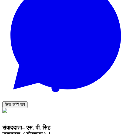
लिंक कॉपी करें
संवाददाता– एस. पी. सिंह