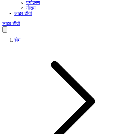
पर्यावरण
मौसम
लाइव टीवी
लाइव टीवी
होम