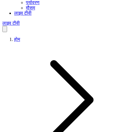
पर्यावरण
मौसम
लाइव टीवी
लाइव टीवी
होम