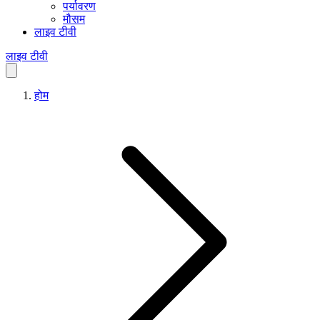
पर्यावरण
मौसम
लाइव टीवी
लाइव टीवी
होम