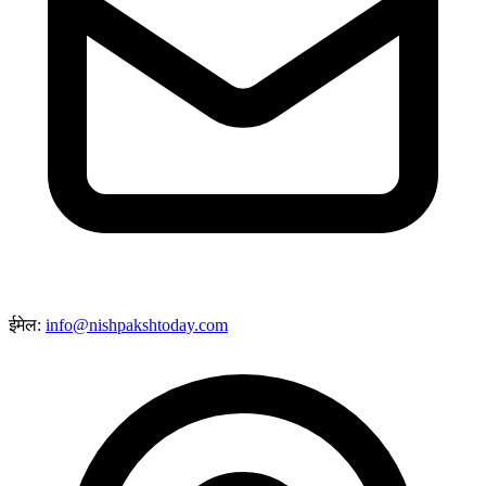
ईमेल:
info@nishpakshtoday.com